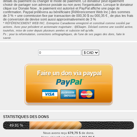
détails du paiement ou changer le mode de paiement. Le donateur peut également
choisir de partager son adresse postale ou non avec l'organisation. Lorsque le donateur
clique sur Donate Now , le paiement est autorisé et PayPal affiche une page de
confirmation. Paypal prélèvera au bénéficiaire [Référencement Web Inc.] des sommes
de 3 % + une commission fixe par transaction de 000,30 $ ou 000,35 € , de plus les frais
de conversion de devise sont aussi approximativement de 3 %
* RÉFÉRENCEMENT WEB INC. Entreprise Canadienne enregistré et constitué comme société par
actions. Avec pour président et actionnaire majoritaire ; @Eliaqim. Déclaré comme une société active,
toutefois, mise de coter depuis plusieurs années et subsiste tell qu'elle.
Ps ; pour la reformulation, corrections orthographiques, de l'une de ses pages des dons, faite le
savoir.
STATISTIQUES DES DONS
49.91 %
Nous avons reçu
679,75 $
de dons.