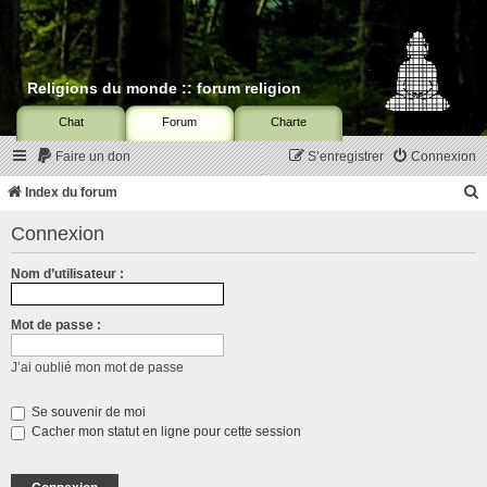
Religions du monde :: forum religion
Chat
Forum
Charte
Faire un don
S’enregistrer
Connexion
Index du forum
Connexion
c
Nom d’utilisateur :
Mot de passe :
r
c
J’ai oublié mon mot de passe
Se souvenir de moi
Cacher mon statut en ligne pour cette session
r