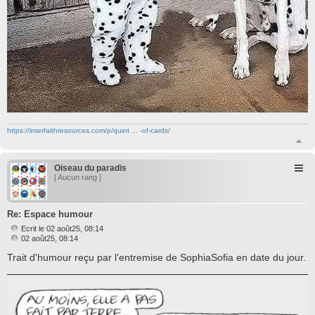
https://interfaithresources.com/p/quint ... -of-cards/
H
a
u
Oiseau du paradis
t
[ Aucun rang ]
Re: Espace humour
Ecrit le 02 août25, 08:14
M
02 août25, 08:14
e
Trait d'humour reçu par l'entremise de SophiaSofia en date du jour.
s
s
a
g
e