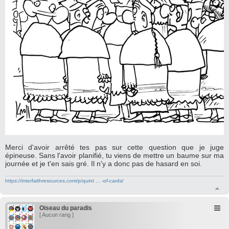
Merci d'avoir arrêté tes pas sur cette question que je juge
épineuse. Sans l'avoir planifié, tu viens de mettre un baume sur ma
journée et je t'en sais gré. Il n'y a donc pas de hasard en soi.
https://interfaithresources.com/p/quint ... -of-cards/
H
a
u
Oiseau du paradis
t
[ Aucun rang ]