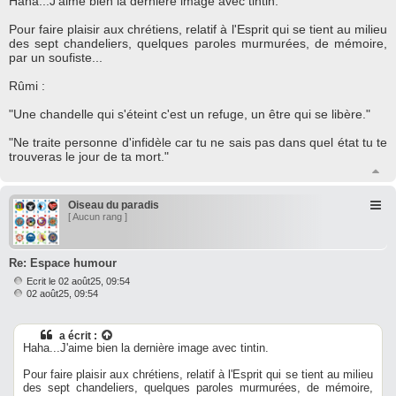
Haha...J'aime bien la dernière image avec tintin.
s
a
Pour faire plaisir aux chrétiens, relatif à l'Esprit qui se tient au milieu
g
des sept chandeliers, quelques paroles murmurées, de mémoire,
e
par un soufiste...
Rûmi :
"Une chandelle qui s'éteint c'est un refuge, un être qui se libère."
"Ne traite personne d'infidèle car tu ne sais pas dans quel état tu te
trouveras le jour de ta mort."
H
a
u
Oiseau du paradis
t
[ Aucun rang ]
Re: Espace humour
Ecrit le 02 août25, 09:54
M
02 août25, 09:54
e
s
s
a écrit :
a
Haha...J'aime bien la dernière image avec tintin.
g
e
Pour faire plaisir aux chrétiens, relatif à l'Esprit qui se tient au milieu
des sept chandeliers, quelques paroles murmurées, de mémoire,