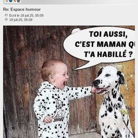
Re: Espace humour
Ecrit le 18 juil.25, 05:09
M
18 juil.25, 05:09
e
s
s
a
g
e