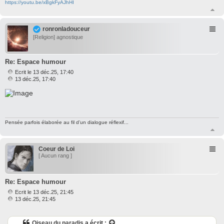
https://youtu.be/xBgkFyAJhHI
H
a
u
ronronladouceur
t
[Religion] agnostique
Re: Espace humour
Ecrit le 13 déc.25, 17:40
M
13 déc.25, 17:40
e
s
s
a
g
e
Pensée parfois élaborée au fil d’un dialogue réflexif...
H
a
u
Coeur de Loi
t
[ Aucun rang ]
Re: Espace humour
Ecrit le 13 déc.25, 21:45
M
13 déc.25, 21:45
e
s
s
Oiseau du paradis
a écrit :