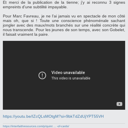
Et merci de la publication de la tienne; j'y ai reconnu 3 signes
s
s
empreints d'une subtilité impayable.
a
g
Pour Marc Favreau, je ne l'ai jamais vu en spectacle de mon côté
e
mais oh, que si ! Toute une conscience phénoménale sachant
jongler avec des maux/mots branchés sur une réalité concrète qui
nous transcende. Pour les jeunes de son temps, avec son Gobelet,
il faisait vraiment la paire.
https://youtu.be/IZcQLsMOtgM?si=9bkTdZdUjYPT55VH
https://interfaithresources.com/p/quint ... -of-cards/