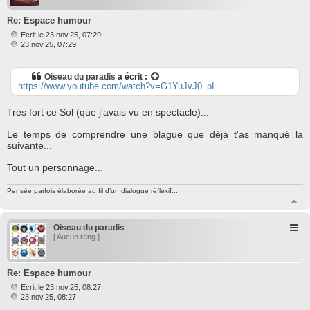
Re: Espace humour
Ecrit le 23 nov.25, 07:29
M
23 nov.25, 07:29
e
s
s
Oiseau du paradis
a écrit :
a
https://www.youtube.com/watch?v=G1YuJvJ0_pI
g
e
Très fort ce Sol (que j'avais vu en spectacle)...
Le temps de comprendre une blague que déjà t'as manqué la
suivante...
Tout un personnage...
Pensée parfois élaborée au fil d’un dialogue réflexif...
H
a
u
Oiseau du paradis
t
[ Aucun rang ]
Re: Espace humour
Ecrit le 23 nov.25, 08:27
M
23 nov.25, 08:27
e