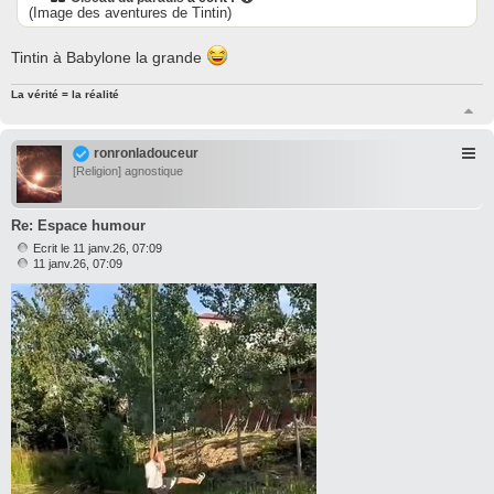
a
(Image des aventures de Tintin)
g
e
Tintin à Babylone la grande
La vérité = la réalité
H
a
u
ronronladouceur
t
[Religion] agnostique
Re: Espace humour
Ecrit le 11 janv.26, 07:09
M
11 janv.26, 07:09
e
s
s
a
g
e