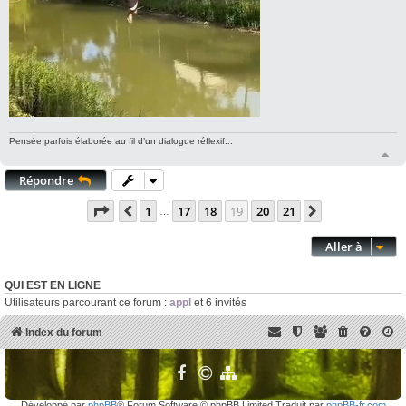
Pensée parfois élaborée au fil d’un dialogue réflexif...
H
a
Répondre
u
t
Page
19
sur
21
1
17
18
19
20
21
Précédente
Suivante
…
Aller à
QUI EST EN LIGNE
Utilisateurs parcourant ce forum :
appl
et 6 invités
Index du forum
Développé par
phpBB
® Forum Software © phpBB Limited Traduit par
phpBB-fr.com