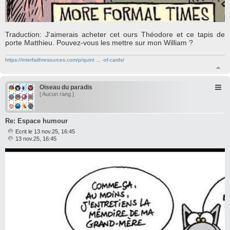
Traduction: J'aimerais acheter cet ours Théodore et ce tapis de
porte Matthieu. Pouvez-vous les mettre sur mon William ?
https://interfaithresources.com/p/quint ... -of-cards/
H
a
u
Oiseau du paradis
t
[ Aucun rang ]
Re: Espace humour
Ecrit le 13 nov.25, 16:45
M
13 nov.25, 16:45
e
s
s
a
g
e