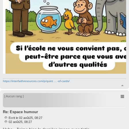
https://interfaithresources.com/p/quint ... -of-cards/
H
a
u
[ Aucun rang ]
t
Re: Espace humour
Ecrit le 02 août25, 08:27
M
02 août25, 08:27
e
s