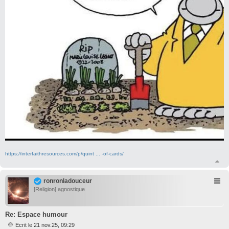
https://interfaithresources.com/p/quint ... -of-cards/
H
a
u
ronronladouceur
t
[Religion] agnostique
Re: Espace humour
Ecrit le 21 nov.25, 09:29