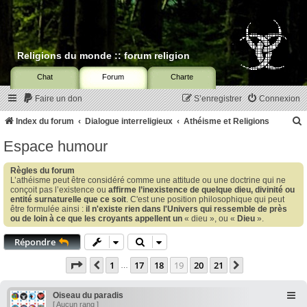
Religions du monde :: forum religion
Chat
Forum
Charte
Faire un don
S’enregistrer
Connexion
Index du forum
Dialogue interreligieux
Athéisme et Religions
Espace humour
c
Règles du forum
L’athéisme peut être considéré comme une attitude ou une doctrine qui ne
conçoit pas l’existence ou
affirme l’inexistence de quelque dieu, divinité ou
entité surnaturelle que ce soit
. C'est une position philosophique qui peut
être formulée ainsi :
il n'existe rien dans l'Univers qui ressemble de près
r
ou de loin à ce que les croyants appellent un
« dieu », ou «
Dieu
».
c
Répondre
Page
19
sur
21
1
17
18
19
20
21
Précédente
Suivante
…
r
Oiseau du paradis
[ Aucun rang ]