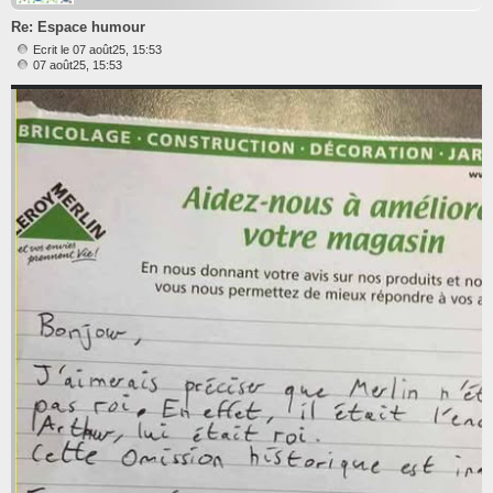
Re: Espace humour
Ecrit le 07 août25, 15:53
M
07 août25, 15:53
e
s
s
a
g
e